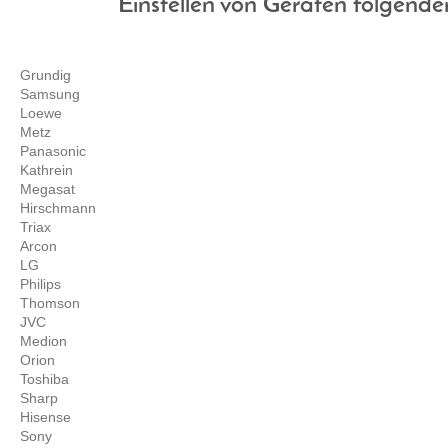
Einstellen von Geräten folgender
Grundig
Samsung
Loewe
Metz
Panasonic
Kathrein
Megasat
Hirschmann
Triax
Arcon
LG
Philips
Thomson
JVC
Medion
Orion
Toshiba
Sharp
Hisense
Sony