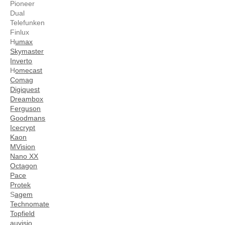
Pioneer
Dual
Telefunken
Finlux
H
umax
Skymaster
Inverto
H
omecast
Comag
Digiquest
Dreambox
Ferguson
Goodmans
Icecrypt
Kaon
MVision
Nano XX
Octagon
Pace
Protek
S
agem
Technomate
Topfield
auvisio